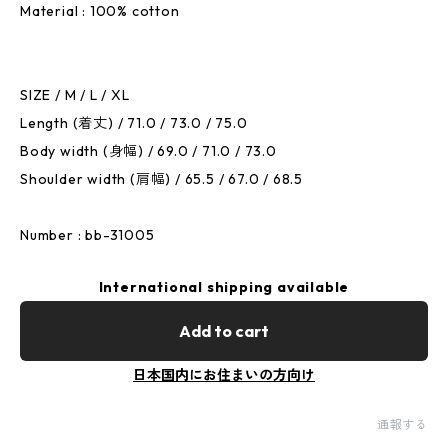
Material : 100% cotton
SIZE / M / L / XL
Length (着丈) / 71.0 / 73.0 / 75.0
Body width (身幅) / 69.0 / 71.0 / 73.0
Shoulder width (肩幅) / 65.5 / 67.0 / 68.5
Number : bb-31005
International shipping available
Add to cart
日本国内にお住まいの方向け
通報する