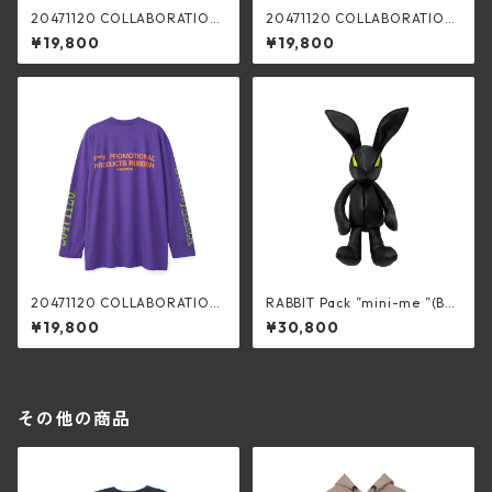
20471120 COLLABORATION
20471120 COLLABORATION
L/S TEE _3 (BLACK×C.GRAY)
L/S TEE _3 (GRAY×BLACK)
¥19,800
¥19,800
20471120 COLLABORATION
RABBIT Pack ”mini-me ”(BLA
L/S TEE _3 (PURPLE×GREEN)
CK)
¥19,800
¥30,800
その他の商品