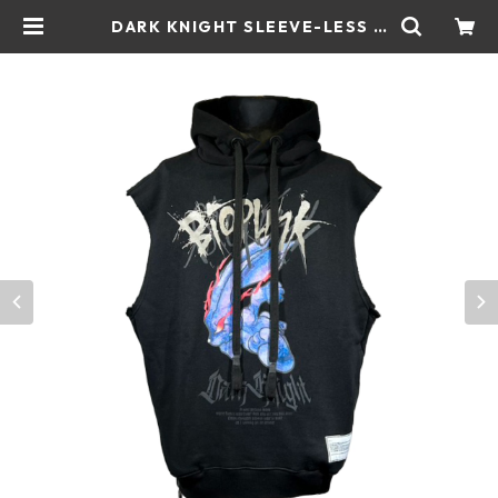
DARK KNIGHT SLEEVE-LESS H
OODED (BLACK) | beauty:beas
t official web shop