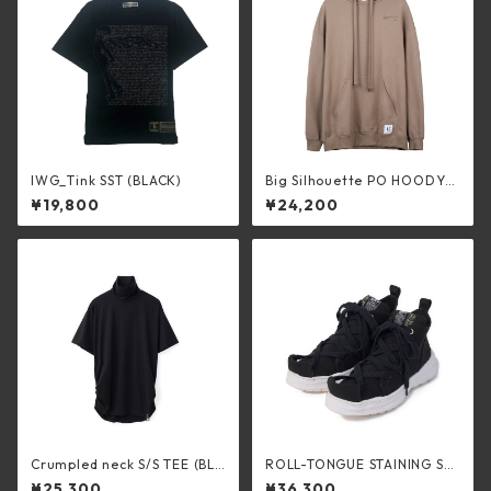
IWG_Tink SST (BLACK)
Big Silhouette PO HOODY
"Grenade Vulture" Sand Bei
¥19,800
¥24,200
ge
Crumpled neck S/S TEE (BLA
ROLL-TONGUE STAINING SH
CK)
OES feat. Maison MIHARA Y
¥25,300
¥36,300