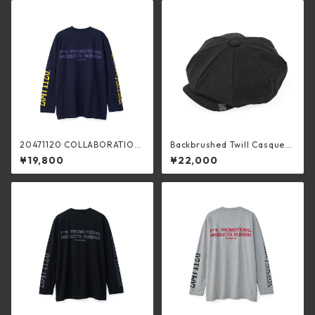
20471120 COLLABORATION
Backbrushed Twill Casquett
L/S TEE _3 (NAVY×YELLOW)
e (BLACK)
¥19,800
¥22,000