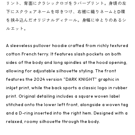
リント、背面にクラシックロゴをラバープリント。身頃の左
下にスクウェアネームを叩きつけ、右裾に織りネームとD環
を挟み込んだオリジナルディテール。身幅にゆとりのあるシ
ルエット。
A sleeveless pullover hoodie crafted from richly textured
cotton French terry. It features slash pockets on both
sides of the body and long spindles at the hood opening,
allowing for adjustable silhouette styling. The front
features the 2024 version "DARK KNIGHT" graphic in
inkjet print, while the back sports a classic logo in rubber
print. Original detailing includes a square woven label
stitched onto the lower left front, alongside a woven tag
and a D-ring inserted into the right hem. Designed with a
relaxed, roomy silhouette through the body.