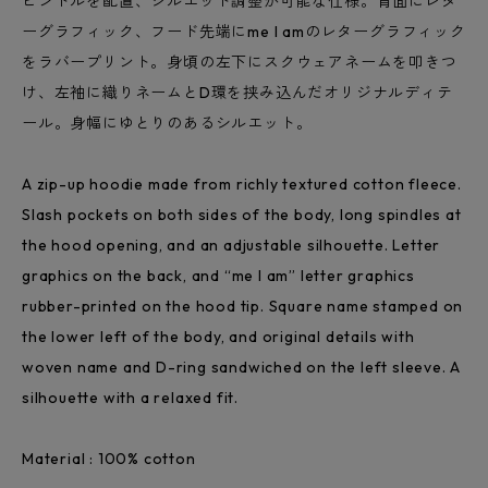
ピンドルを配置、シルエット調整が可能な仕様。背面にレタ
ーグラフィック、フード先端にme I amのレターグラフィック
をラバープリント。身頃の左下にスクウェアネームを叩きつ
け、左袖に織りネームとD環を挟み込んだオリジナルディテ
ール。身幅にゆとりのあるシルエット。
A zip-up hoodie made from richly textured cotton fleece.
Slash pockets on both sides of the body, long spindles at
the hood opening, and an adjustable silhouette. Letter
graphics on the back, and “me I am” letter graphics
rubber-printed on the hood tip. Square name stamped on
the lower left of the body, and original details with
woven name and D-ring sandwiched on the left sleeve. A
silhouette with a relaxed fit.
Material : 100% cotton