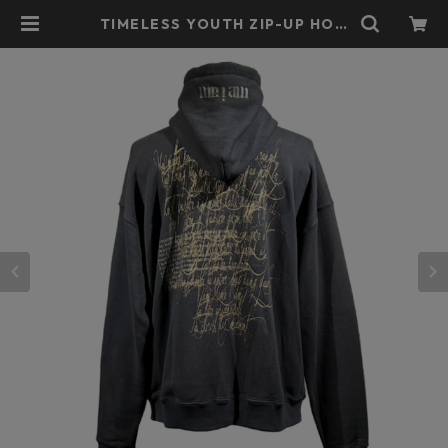
TIMELESS YOUTH ZIP-UP HOO
DED (DARK GRAY) | beauty:bea
st official web shop