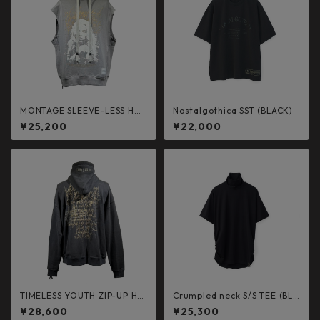
MONTAGE SLEEVE-LESS HO
Nostalgothica SST (BLACK)
ODED (LIGHT GRAY)
¥25,200
¥22,000
TIMELESS YOUTH ZIP-UP HO
Crumpled neck S/S TEE (BLA
ODED (DARK GRAY)
CK)
¥28,600
¥25,300