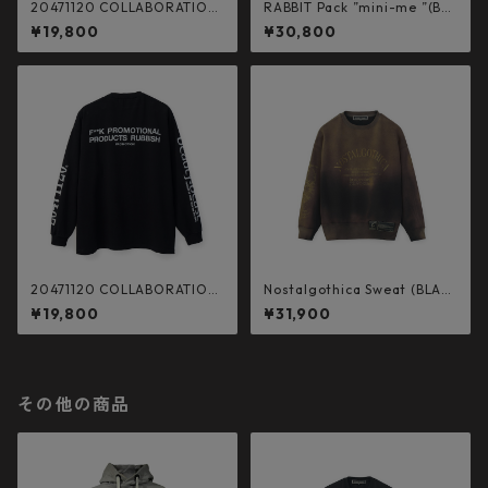
20471120 COLLABORATION
RABBIT Pack ”mini-me ”(BLA
L/S TEE _3 (RED×YELLOW)
CK)
¥19,800
¥30,800
20471120 COLLABORATION
Nostalgothica Sweat (BLAC
L/S TEE _1 (BLK×WHT）
K)
¥19,800
¥31,900
その他の商品