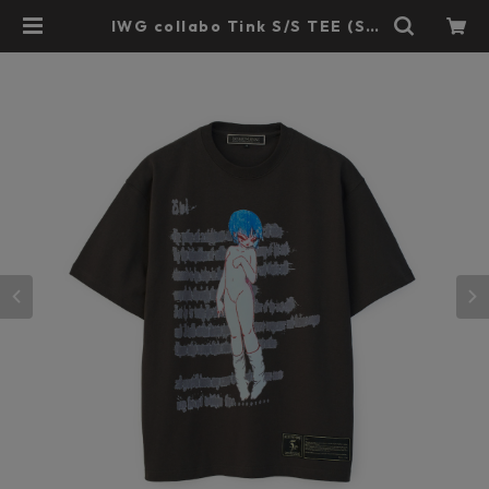
IWG collabo Tink S/S TEE (SU
MI BLACK) | beauty:beast offic
ial web shop