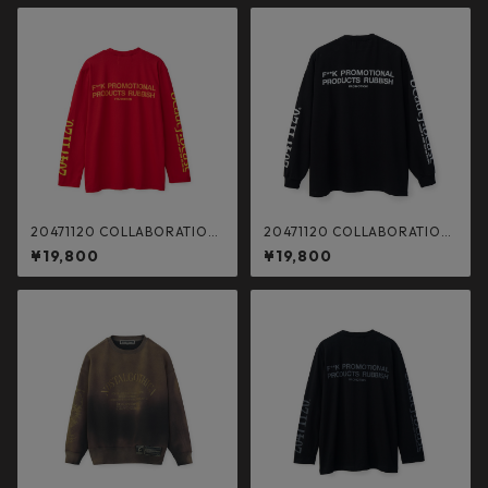
20471120 COLLABORATION
20471120 COLLABORATION
L/S TEE _3 (RED×YELLOW)
L/S TEE _1 (BLK×WHT）
¥19,800
¥19,800