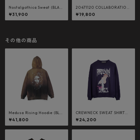
Nostalgothica Sweat (BLAC
20471120 COLLABORATION
K)
L/S TEE _3 (BLACK×C.GRAY)
¥31,900
¥19,800
その他の商品
Medusa Rising Hoodie (BLA
CREWNECK SWEAT SHIRT／
CK)
DIRTY CASH FROM CHAOS
¥41,800
¥24,200
(PURPLE)