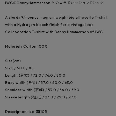
IWGのDannyHammerson とのコラボレーションTシャツ
A sturdy 9.1-ounce magnum weight big silhouette T-shirt
with a Hydrogen bleach finish for a vintage look
Collaboration T-shirt with Danny Hammerson of IWG
Material : Cotton 100%
Size(cm)
SIZE / M / L / XL
Length (着丈) / 72.0 / 76.0 / 80.0
Body width (身幅) / 57.0 / 60.0 / 63.0
Shoulder width (肩幅) / 53.0 / 56.0 / 59.0
Sleeve length (袖丈) / 23.0 / 25.0 / 27.0
Description : bb-35105