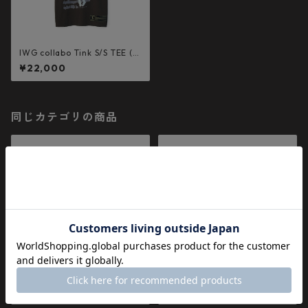
IWG collabo Tink S/S TEE (S
UMI BLACK)
¥22,000
同じカテゴリの商品
20471120 COLLABORATION
20471120 COLLABORATION
L/S TEE _1 (WHT×BLK）
L/S TEE _3 (CHARCOAL×WHI
¥19,800
¥19,800
TE)