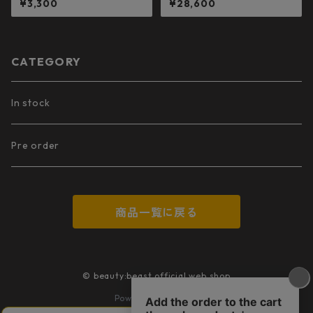
¥3,300
¥28,600
CATEGORY
In stock
Pre order
商品一覧に戻る
© beauty:beast official web shop
Powered by