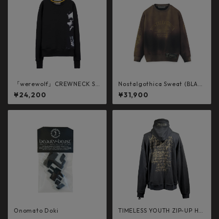
「werewolf」CREWNECK S
Nostalgothica Sweat (BLAC
WEAT SHIRT (BLACK)
K)
¥24,200
¥31,900
Onomato Doki
TIMELESS YOUTH ZIP-UP HO
ODED (DARK GRAY)