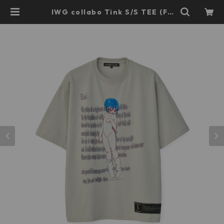
IWG collabo Tink S/S TEE (FR
OST GRAY) | beauty:beast offi
cial web shop