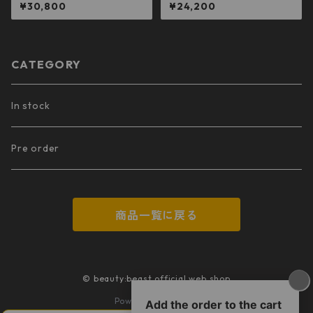
CK)
¥30,800
¥24,200
CATEGORY
In stock
Pre order
商品一覧に戻る
© beauty:beast official web shop
Powered by