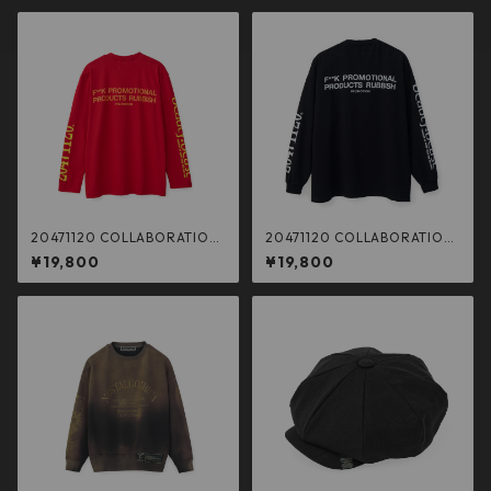
20471120 COLLABORATION
20471120 COLLABORATION
L/S TEE _3 (RED×YELLOW)
L/S TEE _1 (BLK×WHT）
¥19,800
¥19,800