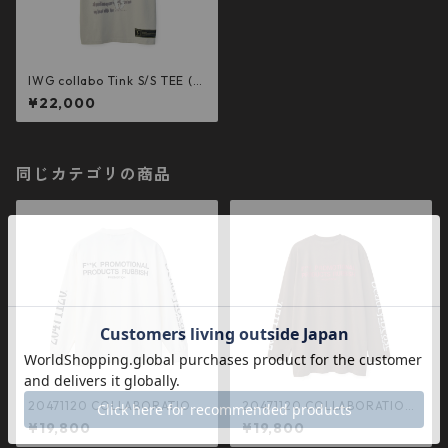
IWG collabo Tink S/S TEE (F
ROST GRAY)
¥22,000
同じカテゴリの商品
20471120 COLLABORATION
20471120 COLLABORATION
L/S TEE _1 (WHT×BLK）
L/S TEE _3 (CHARCOAL×WHI
¥19,800
¥19,800
TE)