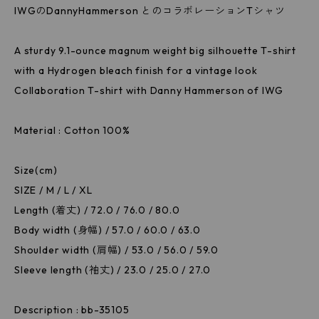
IWGのDannyHammerson とのコラボレーションTシャツ
A sturdy 9.1-ounce magnum weight big silhouette T-shirt
with a Hydrogen bleach finish for a vintage look
Collaboration T-shirt with Danny Hammerson of IWG
Material : Cotton 100%
Size(cm)
SIZE / M / L / XL
Length (着丈) / 72.0 / 76.0 / 80.0
Body width (身幅) / 57.0 / 60.0 / 63.0
Shoulder width (肩幅) / 53.0 / 56.0 / 59.0
Sleeve length (袖丈) / 23.0 / 25.0 / 27.0
Description : bb-35105