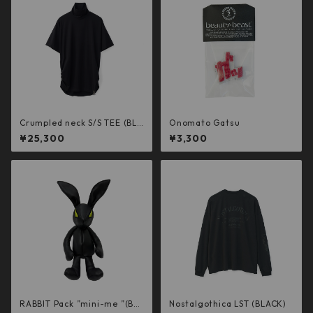
Crumpled neck S/S TEE (BLA
Onomato Gatsu
CK)
¥25,300
¥3,300
RABBIT Pack ”mini-me ”(BLA
Nostalgothica LST (BLACK)