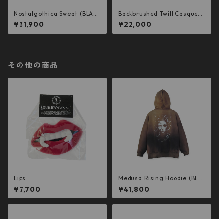
Nostalgothica Sweat (BLAC
Backbrushed Twill Casquett
K)
e (BLACK)
¥31,900
¥22,000
その他の商品
Lips
Medusa Rising Hoodie (BLA
CK)
¥7,700
¥41,800