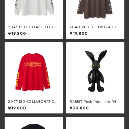
20471120 COLLABORATION
20471120 COLLABORATION
L/S TEE _1 (WHT×BLK）
L/S TEE _3 (CHARCOAL×WHI
¥19,800
¥19,800
TE)
20471120 COLLABORATION
RABBIT Pack ”mini-me ”(BLA
L/S TEE _3 (RED×YELLOW)
CK)
¥19,800
¥30,800