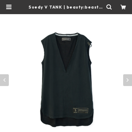
Suedy V TANK | beauty:beast o
fficial web shop