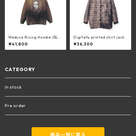
Medusa Rising Hoodie (BLA
Digitally printed shirt jacke
CK)
t (DIRT)
¥41,800
¥36,300
CATEGORY
In stock
Pre order
商品一覧に戻る