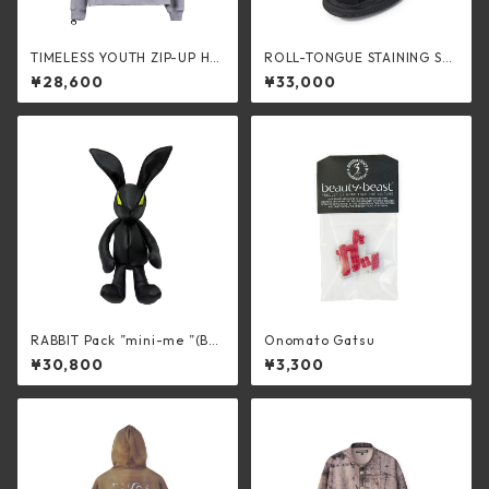
TIMELESS YOUTH ZIP-UP HO
ROLL-TONGUE STAINING SH
ODED (LIGHT GRAY)
OES feat. Maison MIHARA Y
¥28,600
¥33,000
ASUHIRO (LOW CUT) / BLAC
K×BLACK
RABBIT Pack ”mini-me ”(BLA
Onomato Gatsu
CK)
¥30,800
¥3,300