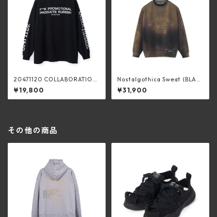
20471120 COLLABORATION
Nostalgothica Sweat (BLAC
L/S TEE _1 (BLK×WHT）
K)
¥19,800
¥31,900
その他の商品