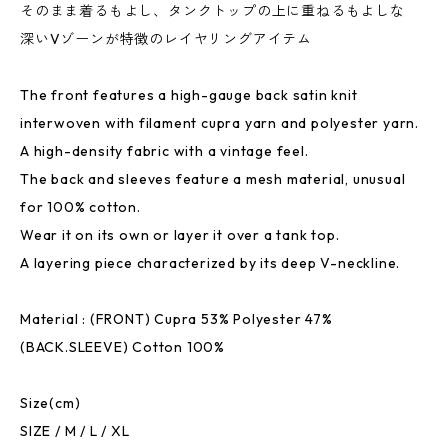
そのまま着るもよし、タンクトップの上に重ねるもよしな
深いVゾーンが特徴のレイヤリングアイテム
The front features a high-gauge back satin knit
interwoven with filament cupra yarn and polyester yarn.
A high-density fabric with a vintage feel.
The back and sleeves feature a mesh material, unusual
for 100% cotton.
Wear it on its own or layer it over a tank top.
A layering piece characterized by its deep V-neckline.
Material : (FRONT) Cupra 53% Polyester 47%
(BACK.SLEEVE) Cotton 100%
Size(cm)
SIZE / M / L / XL